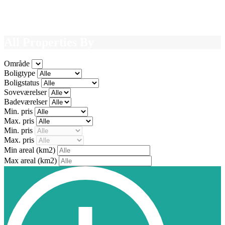
All Properties By
Område
Boligtype
Boligstatus
Soveværelser
Badeværelser
Min. pris
Max. pris
Min. pris
Max. pris
Min areal
(km2)
Max areal
(km2)