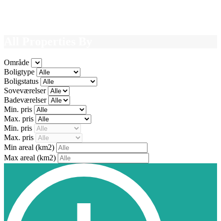
All Properties By
Område
Boligtype
Boligstatus
Soveværelser
Badeværelser
Min. pris
Max. pris
Min. pris
Max. pris
Min areal
(km2)
Max areal
(km2)