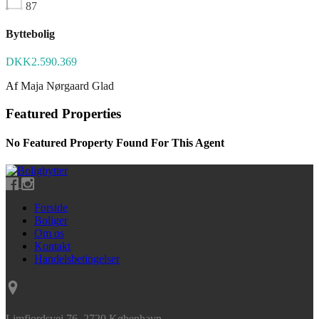
87
Byttebolig
DKK2.590.369
Af
Maja Nørgaard Glad
Featured Properties
No Featured Property Found For This Agent
Forside
Boliger
Om os
Kontakt
Handelsbetingelser
Limfjordsvej 76, 2720 København