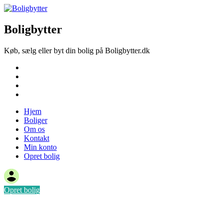
Boligbytter
Køb, sælg eller byt din bolig på Boligbytter.dk
Hjem
Boliger
Om os
Kontakt
Hjem
Boliger
Om os
Kontakt
Min konto
Opret bolig
Opret bolig