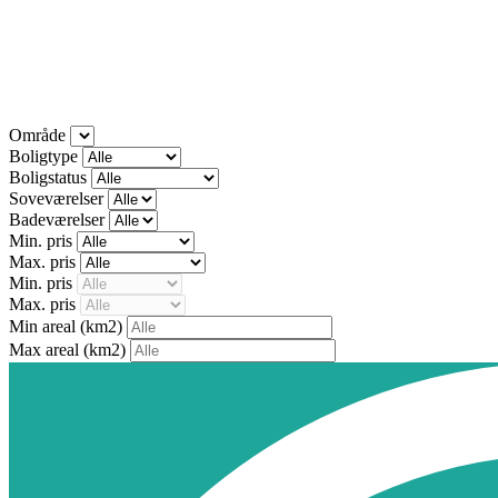
Område
Boligtype
Boligstatus
Soveværelser
Badeværelser
Min. pris
Max. pris
Min. pris
Max. pris
Min areal
(km2)
Max areal
(km2)