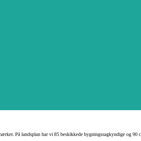
mærker. På landsplan har vi 85 beskikkede bygningssagkyndige og 90 certi