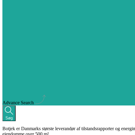
Advance Search
Søg
Botjek er Danmarks største leverandør af tilstandsrapporter og energi
ejendomme over 500 m².