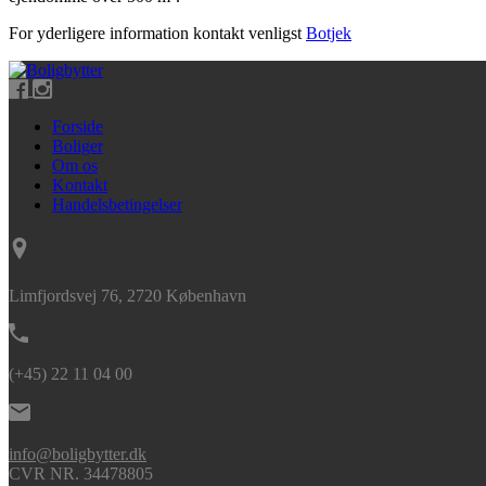
For yderligere information kontakt venligst
Botjek
Forside
Boliger
Om os
Kontakt
Handelsbetingelser
Limfjordsvej 76, 2720 København
(+45) 22 11 04 00
info@boligbytter.dk
CVR NR. 34478805