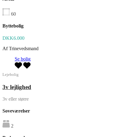
60
Byttebolig
DKK6.000
Af
Trinevedsmand
Se bolig
Lejebolig
3v lejlighed
3v eller større
Soveværelser
2