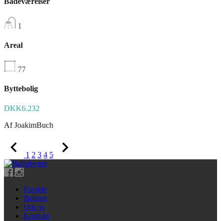
Badeværelser
1
Areal
77
Byttebolig
DKK6.232
Af
JoakimBuch
1
2
3
4
5
Forside
Boliger
Om os
Kontakt