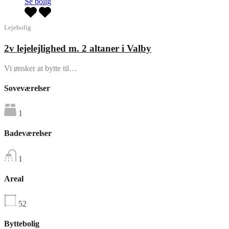
Se bolig
Lejebolig
2v lejelejlighed m. 2 altaner i Valby
Vi ønsker at bytte til…
Soveværelser
1
Badeværelser
1
Areal
52
Byttebolig