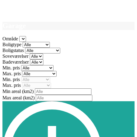
Garage
Område
Boligtype
Boligstatus
Soveværelser
Badeværelser
Min. pris
Max. pris
Min. pris
Max. pris
Min areal
(km2)
Max areal
(km2)