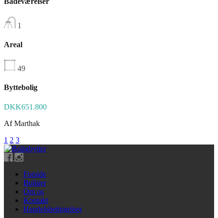
Badeværelser
1
Areal
49
Byttebolig
DKK651.800
Af
Marthak
1
2
3
Forside
Boliger
Om os
Kontakt
Handelsbetingelser