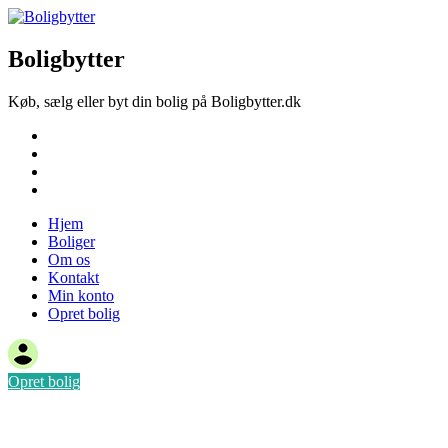
Boligbytter
Køb, sælg eller byt din bolig på Boligbytter.dk
Hjem
Boliger
Om os
Kontakt
Hjem
Boliger
Om os
Kontakt
Min konto
Opret bolig
Opret bolig