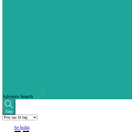
Advance Search
Søg
Se bolig