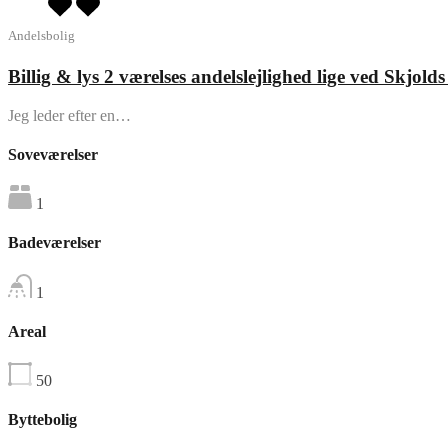
Andelsbolig
Billig & lys 2 værelses andelslejlighed lige ved Skjolds
Jeg leder efter en…
Soveværelser
1
Badeværelser
1
Areal
50
Byttebolig