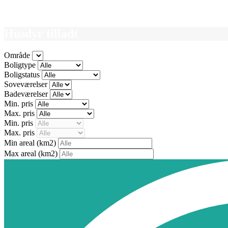
Husdyr tilladt
Område
Boligtype
Boligstatus
Soveværelser
Badeværelser
Min. pris
Max. pris
Min. pris
Max. pris
Min areal
(km2)
Max areal
(km2)