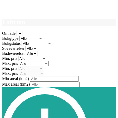
Loftrum
Område
Boligtype
Boligstatus
Soveværelser
Badeværelser
Min. pris
Max. pris
Min. pris
Max. pris
Min areal
(km2)
Max areal
(km2)