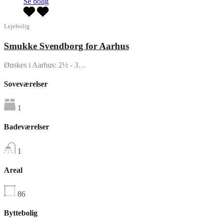
Se bolig
Lejebolig
Smukke Svendborg for Aarhus
Ønskes i Aarhus: 2½ - 3…
Soveværelser
1
Badeværelser
1
Areal
86
Byttebolig