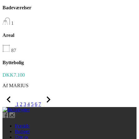
Badeværelser
1
Areal
87
Byttebolig
DKK7.100
Af
MARIUS
1
2
3
4
5
6
7
Forside
Boliger
Om os