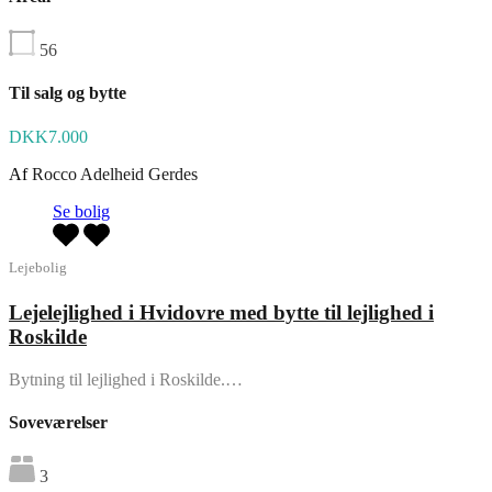
56
Til salg og bytte
DKK7.000
Af
Rocco Adelheid Gerdes
Se bolig
Lejebolig
Lejelejlighed i Hvidovre med bytte til lejlighed i
Roskilde
Bytning til lejlighed i Roskilde.…
Soveværelser
3