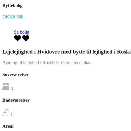
Byttebolig
DKK6.568
Se bolig
Lejelejlighed i Hvidovre med bytte til lejlighed i Roski
Bytning til lejlighed i Roskilde. Gerne med altan.
Soveværelser
3
Badeværelser
1
Areal