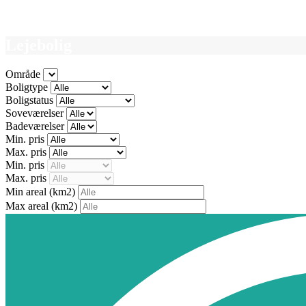
Lejebolig
Område
Boligtype
Boligstatus
Soveværelser
Badeværelser
Min. pris
Max. pris
Min. pris
Max. pris
Min areal
(km2)
Max areal
(km2)