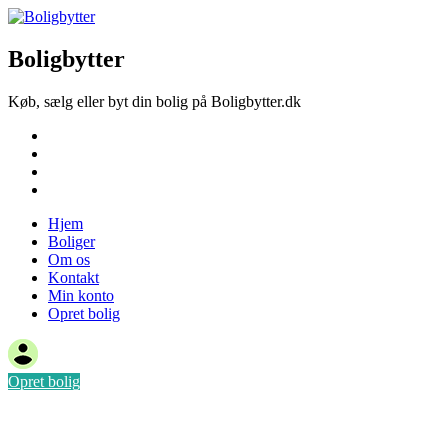
Boligbytter
Køb, sælg eller byt din bolig på Boligbytter.dk
Hjem
Boliger
Om os
Kontakt
Hjem
Boliger
Om os
Kontakt
Min konto
Opret bolig
Opret bolig