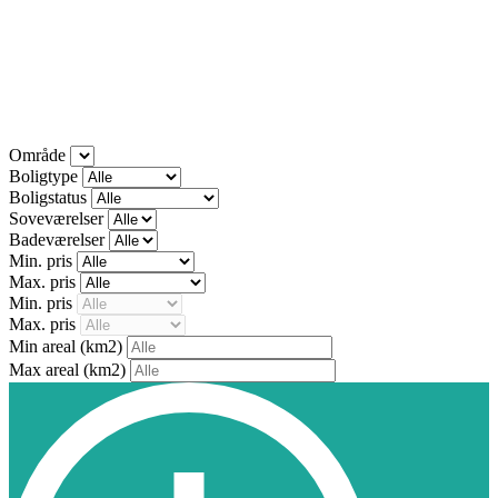
Område
Boligtype
Boligstatus
Soveværelser
Badeværelser
Min. pris
Max. pris
Min. pris
Max. pris
Min areal
(km2)
Max areal
(km2)