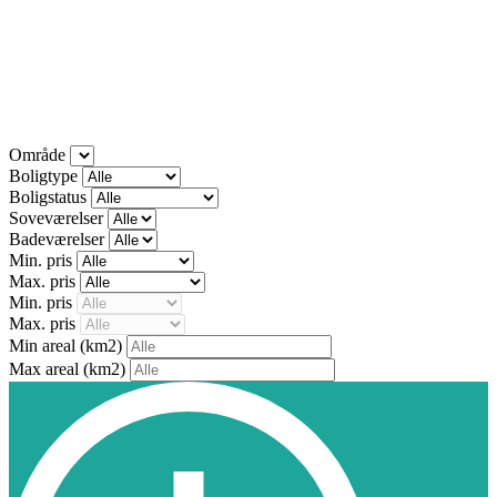
Område
Boligtype
Boligstatus
Soveværelser
Badeværelser
Min. pris
Max. pris
Min. pris
Max. pris
Min areal
(km2)
Max areal
(km2)