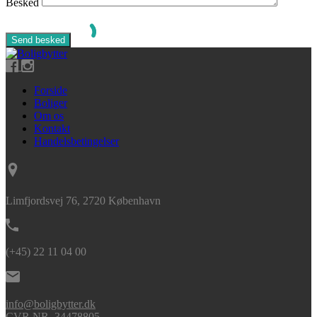
Besked
Forside
Boliger
Om os
Kontakt
Handelsbetingelser
Limfjordsvej 76, 2720 København
(+45) 22 11 04 00
info@boligbytter.dk
CVR NR. 34478805