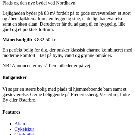
Plads og den nye bydel ved Nordhavn.
Lejligheden byder på 83 m² fordelt på to gode soveværelser, et stort
og åbent køkken-alrum, en hyggelig stue, et dejligt badeværelse
samt en skøn altan. Derudover får du adgang til en hyggelig, lille
gård og et praktisk loftrum.
Månedsudgift:
3.832,50 kr.
En perfekt bolig for dig, der ønsker klassisk charme kombineret med
moderne komfort – tæt på byliv, vand og grønne områder.
NB! Annoncen er ny så flere billeder er på vej.
Boligønsker
Vi søger en større bolig med plads til hjemmeboende barn samt et
gæsteværelse. Gerne beliggende på Frederiksberg, Vesterbro, Indre
By eller Østerbro.
Features
Altan
Cykelskur
Gårdmiljø