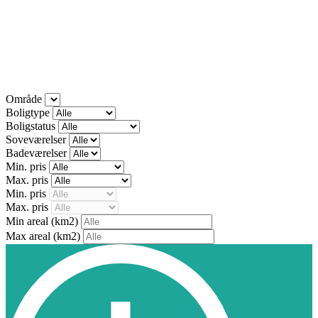
Område
Boligtype
Boligstatus
Soveværelser
Badeværelser
Min. pris
Max. pris
Min. pris
Max. pris
Min areal
(km2)
Max areal
(km2)