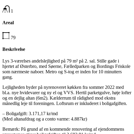
1
Areal
79
Beskrivelse
Lys 3-værelses andelslejlighed på 79 m² på 2. sal. Stille gade i
hjertet af Østerbro, med Søerne, Fælledparken og Bordings Friskole
som nærmeste naboer. Metro og S-tog er inden for 10 minutters
gang.
Lejligheden byder på nyrenoveret køkken fra sommer 2022 med
bl.a. nye hvidevarer og ny el og VVS. Hertil parketgulve, høje lofter
og en dejlig altan (6m2). Kælderrum til rådighed mod ekstra
månedlig leje til foreningen. Loftsrum er inkluderet i boligafgiften.
– Boligafgift: 3.171,17 kr/md
(Med altanafdrag og a conto varme: 4.887kr)
Bemærk: På grund af en kommende renovering af ejendommens