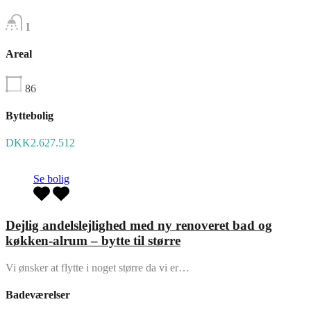
1
Areal
86
Byttebolig
DKK2.627.512
Se bolig
Dejlig andelslejlighed med ny renoveret bad og
køkken-alrum – bytte til større
Vi ønsker at flytte i noget større da vi er…
Badeværelser