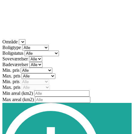
Område
Boligtype
Boligstatus
Soveværelser
Badeværelser
Min. pris
Max. pris
Min. pris
Max. pris
Min areal
(km2)
Max areal
(km2)