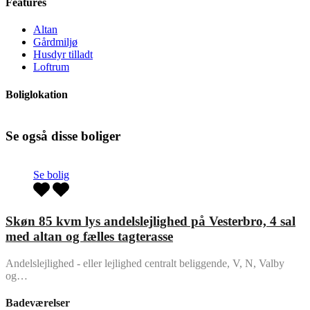
Features
Altan
Gårdmiljø
Husdyr tilladt
Loftrum
Boliglokation
Se også disse boliger
Se bolig
Skøn 85 kvm lys andelslejlighed på Vesterbro, 4 sal
med altan og fælles tagterasse
Andelslejlighed - eller lejlighed centralt beliggende, V, N, Valby
og…
Badeværelser