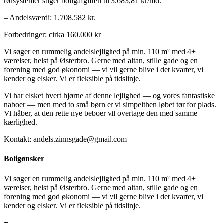
rørsystemer stiger boligafgiften til 3.683,81 kr/md.
– Andelsværdi: 1.708.582 kr.
Forbedringer: cirka 160.000 kr
Vi søger en rummelig andelslejlighed på min. 110 m² med 4+
værelser, helst på Østerbro. Gerne med altan, stille gade og en
forening med god økonomi — vi vil gerne blive i det kvarter, vi
kender og elsker. Vi er fleksible på tidslinje.
Vi har elsket hvert hjørne af denne lejlighed — og vores fantastiske
naboer — men med to små børn er vi simpelthen løbet tør for plads.
Vi håber, at den rette nye beboer vil overtage den med samme
kærlighed.
Kontakt: andels.zinnsgade@gmail.com
Boligønsker
Vi søger en rummelig andelslejlighed på min. 110 m² med 4+
værelser, helst på Østerbro. Gerne med altan, stille gade og en
forening med god økonomi — vi vil gerne blive i det kvarter, vi
kender og elsker. Vi er fleksible på tidslinje.