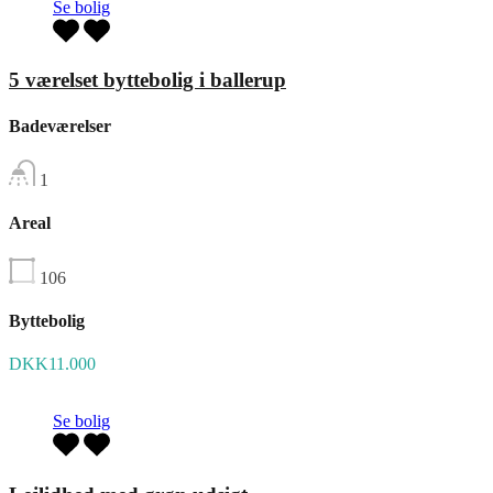
Se bolig
5 værelset byttebolig i ballerup
Badeværelser
1
Areal
106
Byttebolig
DKK11.000
Se bolig