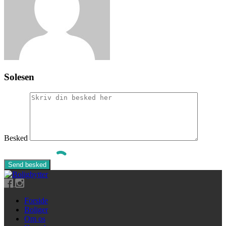
Solesen
Besked
Forside
Boliger
Om os