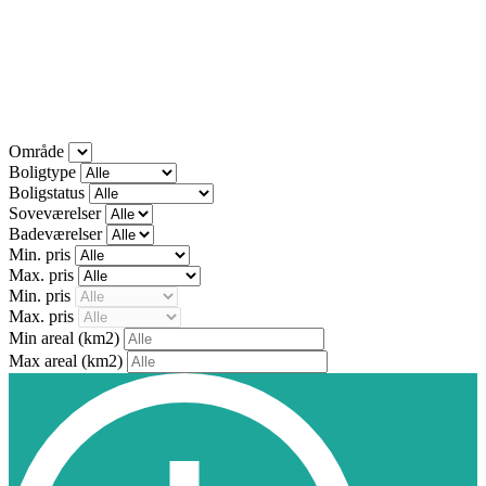
Område
Boligtype
Boligstatus
Soveværelser
Badeværelser
Min. pris
Max. pris
Min. pris
Max. pris
Min areal
(km2)
Max areal
(km2)