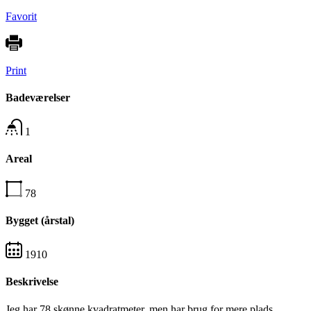
Favorit
Print
Badeværelser
1
Areal
78
Bygget (årstal)
1910
Beskrivelse
Jeg har 78 skønne kvadratmeter, men har brug for mere plads.