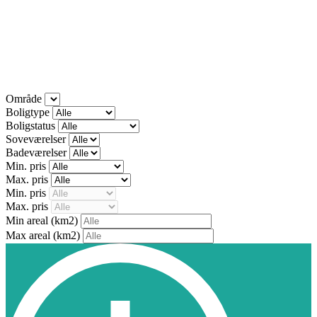
Område
Boligtype
Boligstatus
Soveværelser
Badeværelser
Min. pris
Max. pris
Min. pris
Max. pris
Min areal
(km2)
Max areal
(km2)