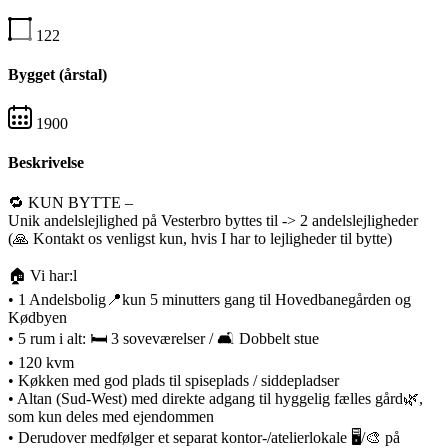
122
Bygget (årstal)
1900
Beskrivelse
🔁 KUN BYTTE –
Unik andelslejlighed på Vesterbro byttes til -> 2 andelslejligheder
(🙏 Kontakt os venligst kun, hvis I har to lejligheder til bytte)
🏠 Vi har:l
• 1 Andelsbolig📍kun 5 minutters gang til Hovedbanegården og
Kødbyen
• 5 rum i alt: 🛏️ 3 soveværelser / 🛋️ Dobbelt stue
• 120 kvm
• Køkken med god plads til spiseplads / siddepladser
• Altan (Sud-West) med direkte adgang til hyggelig fælles gård🌿,
som kun deles med ejendommen
• Derudover medfølger et separat kontor-/atelierlokale 🖥️/🎨 på