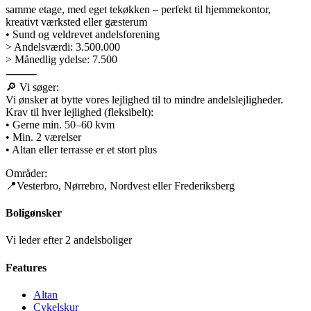
samme etage, med eget tekøkken – perfekt til hjemmekontor,
kreativt værksted eller gæsterum
• Sund og veldrevet andelsforening
> Andelsværdi: 3.500.000
> Månedlig ydelse: 7.500
⸻
🔎 Vi søger:
Vi ønsker at bytte vores lejlighed til to mindre andelslejligheder.
Krav til hver lejlighed (fleksibelt):
• Gerne min. 50–60 kvm
• Min. 2 værelser
• Altan eller terrasse er et stort plus
Områder:
📍Vesterbro, Nørrebro, Nordvest eller Frederiksberg
Boligønsker
Vi leder efter 2 andelsboliger
Features
Altan
Cykelskur