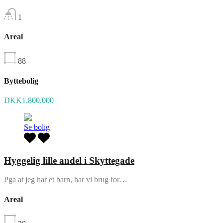
1
Areal
88
Byttebolig
DKK1.800.000
Se bolig
Hyggelig lille andel i Skyttegade
Pga at jeg har et barn, har vi brug for…
Areal