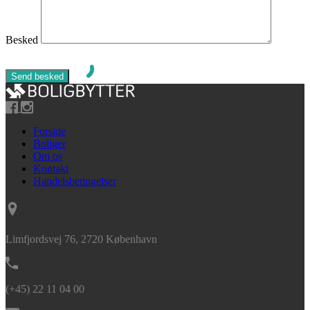
Besked
Forside
Boliger
Om os
Kontakt
Handelsbetingelser
Limfjordsvej 76, 2720 København
(+45) 22 11 04 00