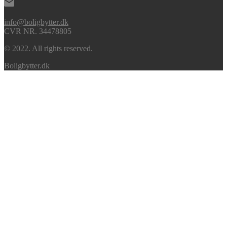
info@boligbytter.dk
CVR NR. 34478805
© 2022. All rights reserved.
Boligbytter.dk