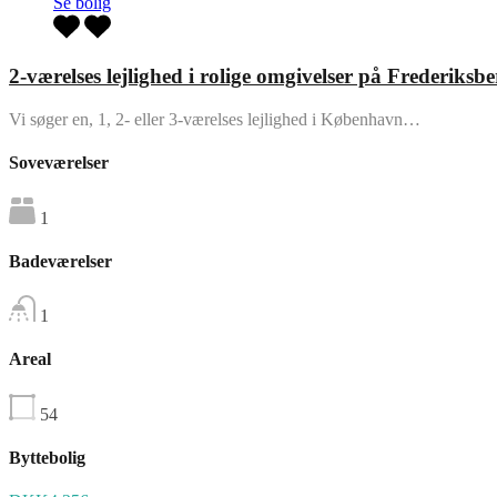
Se bolig
2-værelses lejlighed i rolige omgivelser på Frederiksbe
Vi søger en, 1, 2- eller 3-værelses lejlighed i København…
Soveværelser
1
Badeværelser
1
Areal
54
Byttebolig