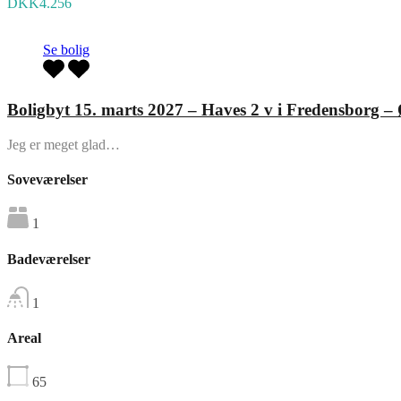
DKK4.256
Se bolig
Boligbyt 15. marts 2027 – Haves 2 v i Fredensborg –
Jeg er meget glad…
Soveværelser
1
Badeværelser
1
Areal
65