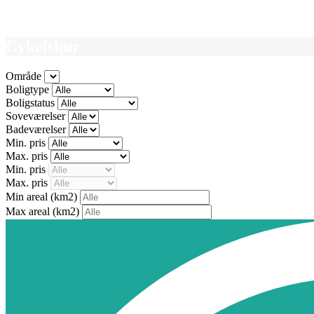
Cykelskur
Område
Boligtype
Boligstatus
Soveværelser
Badeværelser
Min. pris
Max. pris
Min. pris
Max. pris
Min areal
(km2)
Max areal
(km2)