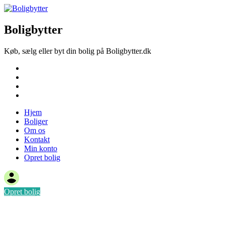
Boligbytter
Køb, sælg eller byt din bolig på Boligbytter.dk
Hjem
Boliger
Om os
Kontakt
Hjem
Boliger
Om os
Kontakt
Min konto
Opret bolig
Opret bolig