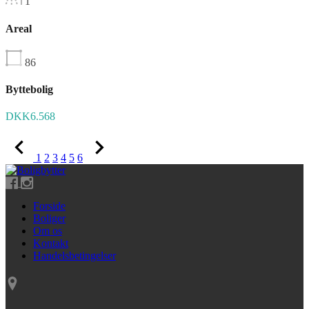
1
Areal
86
Byttebolig
DKK6.568
1
2
3
4
5
6
Forside
Boliger
Om os
Kontakt
Handelsbetingelser