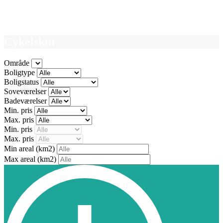
Cykelskur
Område
Boligtype
Boligstatus
Soveværelser
Badeværelser
Min. pris
Max. pris
Min. pris
Max. pris
Min areal
(km2)
Max areal
(km2)