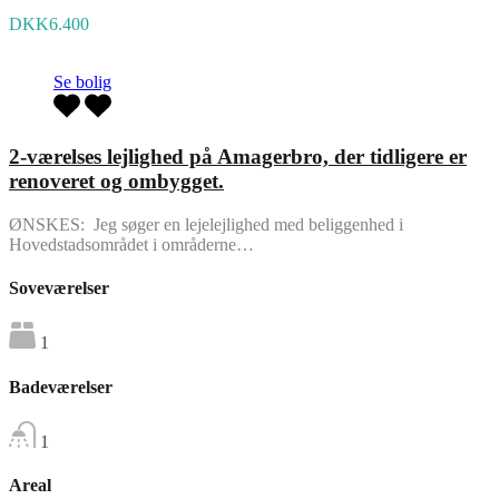
DKK6.400
Se bolig
2-værelses lejlighed på Amagerbro, der tidligere er
renoveret og ombygget.
ØNSKES: Jeg søger en lejelejlighed med beliggenhed i
Hovedstadsområdet i områderne…
Soveværelser
1
Badeværelser
1
Areal