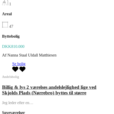
1
Areal
47
Byttebolig
DKK810.000
Af
Nanna Staal Uldall Matthiesen
Se bolig
Andelsbolig
Billig & lys 2 værelses andelslejlighed lige ved
Skjolds Plads (Nørrebro) byttes til større
Jeg leder efter en…
Soveværelser