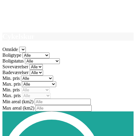
Cykelskur
Område
Boligtype
Boligstatus
Soveværelser
Badeværelser
Min. pris
Max. pris
Min. pris
Max. pris
Min areal
(km2)
Max areal
(km2)