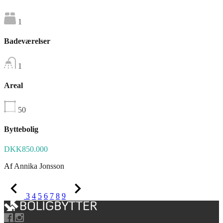
1
Badeværelser
1
Areal
50
Byttebolig
DKK850.000
Af
Annika Jonsson
3
4
5
6
7
8
9