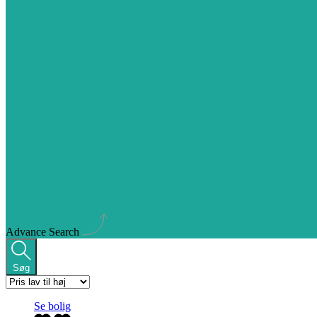
Advance Search
Søg
Se bolig