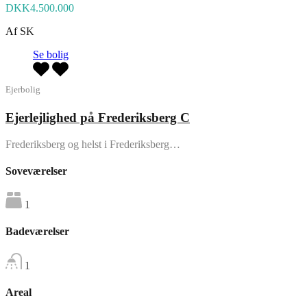
DKK4.500.000
Af
SK
Se bolig
Ejerbolig
Ejerlejlighed på Frederiksberg C
Frederiksberg og helst i Frederiksberg…
Soveværelser
1
Badeværelser
1
Areal