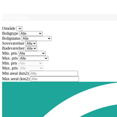
Ejerbolig
Område
Boligtype
Boligstatus
Soveværelser
Badeværelser
Min. pris
Max. pris
Min. pris
Max. pris
Min areal
(km2)
Max areal
(km2)