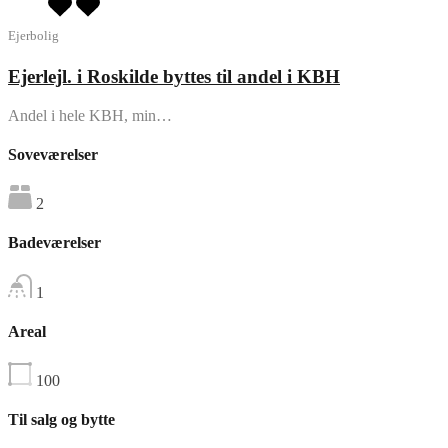
Ejerbolig
Ejerlejl. i Roskilde byttes til andel i KBH
Andel i hele KBH, min…
Soveværelser
2
Badeværelser
1
Areal
100
Til salg og bytte