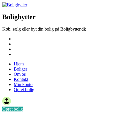
Boligbytter
Køb, sælg eller byt din bolig på Boligbytter.dk
Hjem
Boliger
Om os
Kontakt
Hjem
Boliger
Om os
Kontakt
Min konto
Opret bolig
Opret bolig