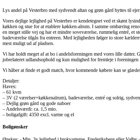
Lys andel på Vesterbro med sydvendt altan og grøn gård byttes til eje
Vores dejlige lejlighed på Vesterbro er kendetegnet ved et skønt lysin
køkken og stue for at etablere køkken-alrum. I samme ombæring renovere
en meget stille vej og har et mindre soveværelse, rummelig entré, et 
badeværelse tilgås fra entreen. Med lejligheden følger to store kælde
mest muligt ud af pladsen.
Vi har holdt meget af at bo i andelsforeningen med vores lille datter. G
jobrelateret udlandsophold og kun mulighed for fremleje i foreningen i
Vi håber at finde et godt match, hvor kommende købere kan se glæden i
Detaljer:
Haves:
– 61 kvm
– 3V (2 værelser+køkkenalrum), badeværelse, entré og solrig, sydven
– Dejlig grøn gård og gode naboer
– Andelsværdi: ca. 1,5 mio.
– boligafgift: 4350 excl. varme og el
Boligønsker
Ønskes: - Min. 3v lejlighed i brokvarterne, Frederiksberg eller Valby 