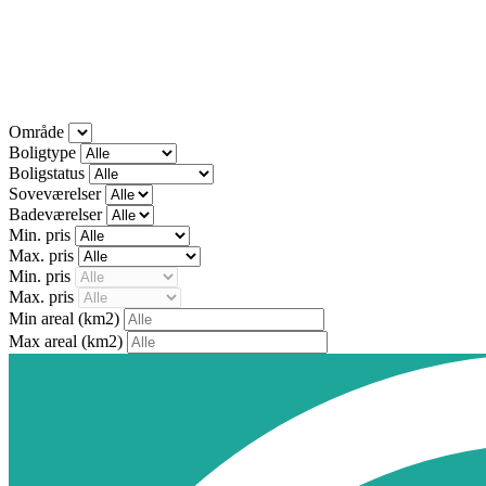
Område
Boligtype
Boligstatus
Soveværelser
Badeværelser
Min. pris
Max. pris
Min. pris
Max. pris
Min areal
(km2)
Max areal
(km2)