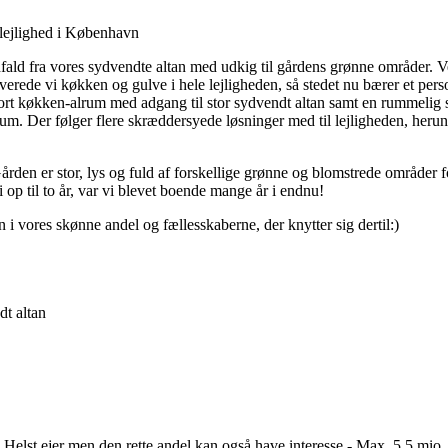
rlejlighed i København
dfald fra vores sydvendte altan med udkig til gårdens grønne områder. V
de vi køkken og gulve i hele lejligheden, så stedet nu bærer et personl
stort køkken-alrum med adgang til stor sydvendt altan samt en rummelig 
rrum. Der følger flere skræddersyede løsninger med til lejligheden, her
ården er stor, lys og fuld af forskellige grønne og blomstrede områder fo
 op til to år, var vi blevet boende mange år i endnu!
 vores skønne andel og fællesskaberne, der knytter sig dertil:)
dt altan
- Helst ejer men den rette andel kan også have interesse - Max. 5,5 mio