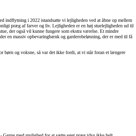
ed indflytning i 2022 istandsatte vi lejligheden ved at åbne op mellem
igt præg af farver og liv. Lejligheden er en høj stuelejligheden ud til
stue, der også vil kunne fungere som ekstra værelse. Et mindre
under en massiv opbevaringbænk og garderobeløsning, der er med til få
r børn og voksne, så var det ikke fordi, at vi står foran et længere
. - Gerne med mulighed for at sætte eget præg (dvs ikke helt