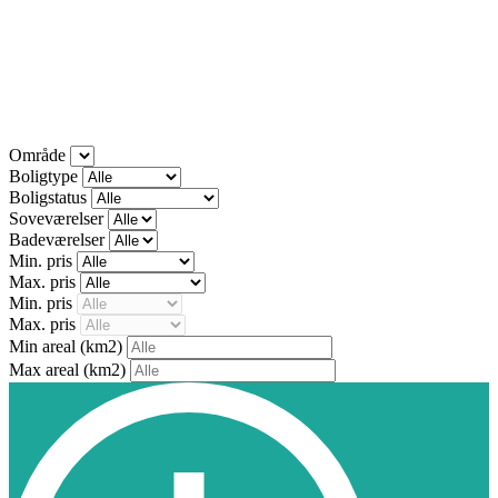
Område
Boligtype
Boligstatus
Soveværelser
Badeværelser
Min. pris
Max. pris
Min. pris
Max. pris
Min areal
(km2)
Max areal
(km2)