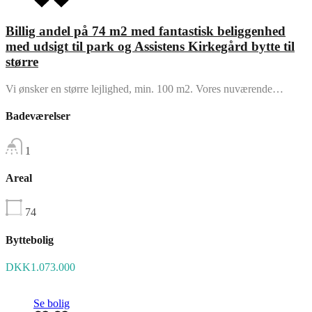
Billig andel på 74 m2 med fantastisk beliggenhed
med udsigt til park og Assistens Kirkegård bytte til
større
Vi ønsker en større lejlighed, min. 100 m2. Vores nuværende…
Badeværelser
1
Areal
74
Byttebolig
DKK1.073.000
Se bolig