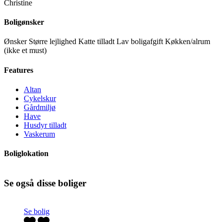
Christine
Boligønsker
Ønsker Større lejlighed Katte tilladt Lav boligafgift Køkken/alrum
(ikke et must)
Features
Altan
Cykelskur
Gårdmiljø
Have
Husdyr tilladt
Vaskerum
Boliglokation
Se også disse boliger
Se bolig