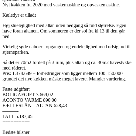
Nyt køkken fra 2020 med vaskemaskine og opvaskemaskine.
Kæledyr er tilladt
Høj stuelejlighed med altan uden nedgang så fuld størrelse. Egen
have foran altanen. Om sommeren er der sol fra kl.13 til den går
ned.
Virkelig søde naboer i opgangen og endelejlighed med udsigt ud til
stjerneparken.
Så det er 70m2 fordelt på 3 rum, plus altan og ca. 30m2 havestykke
med råderet.
Pris: 1.374.649 + forbedringer som ligger mellem 100-150.000
grundet det nye køkken måske meget lavere. Mangler vurdering.
Faste udgifter:
BOLIGAFGIFT 3.669,02
ACONTO VARME 890,00
FÆLLESLÅN – ALTAN 628,43
———-
I ALT 5.187,45
==========
Bedste hilsner