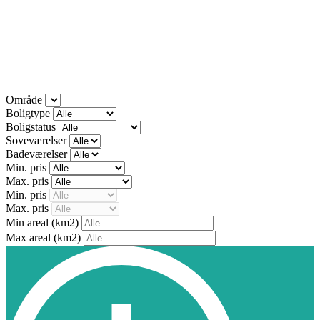
Område
Boligtype
Boligstatus
Soveværelser
Badeværelser
Min. pris
Max. pris
Min. pris
Max. pris
Min areal
(km2)
Max areal
(km2)