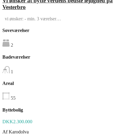
Vi ønsker at bytte verdens bedste lejlighed på
Vesterbro
vi ønsker: - min. 3 værelser…
Soveværelser
2
Badeværelser
1
Areal
55
Byttebolig
DKK2.300.000
Af
Karodolva