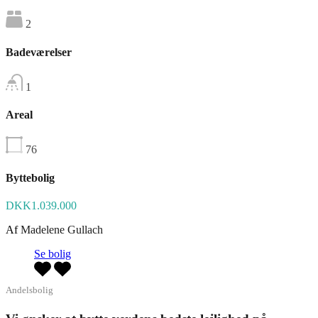
2
Badeværelser
1
Areal
76
Byttebolig
DKK1.039.000
Af
Madelene Gullach
Se bolig
Andelsbolig