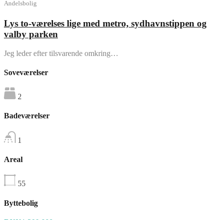
Andelsbolig
Lys to-værelses lige med metro, sydhavnstippen og
valby parken
Jeg leder efter tilsvarende omkring…
Soveværelser
2
Badeværelser
1
Areal
55
Byttebolig