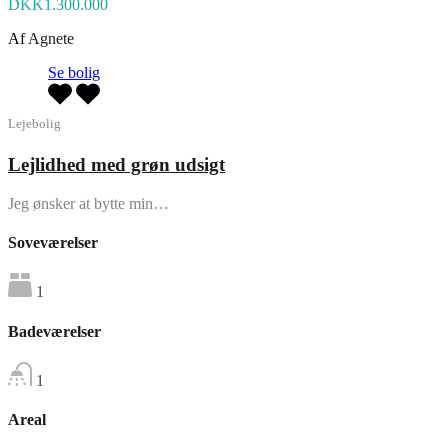
DKK1.300.000
Af
Agnete
Se bolig
Lejebolig
Lejlidhed med grøn udsigt
Jeg ønsker at bytte min…
Soveværelser
1
Badeværelser
1
Areal