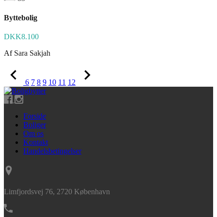
Byttebolig
DKK8.100
Af
Sara Sakjah
6
7
8
9
10
11
12
Forside
Boliger
Om os
Kontakt
Handelsbetingelser
Limfjordsvej 76, 2720 København